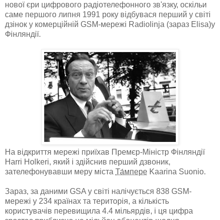
нової єри цифрового радіотелефонного зв'язку, оскільи
саме першого липня 1991 року відбувася перший у світі
дзінок у комерційній GSM-мережі Radiolinja (зараз Elisa)у
Фінляндії.
На відкриття мережі приїхав Премєр-Міністр Фінляндії
Harri Holkeri, який і здійснив перший дзвоник,
зателефонувавши меру міста
Та́мпере
Kaarina Suonio.
Зараз, за даними GSA у світі налічується 838 GSM-
мережі у 234 країнах та територія, а кількість
користувачів перевищила 4.4 мільярдів, і ця цифра