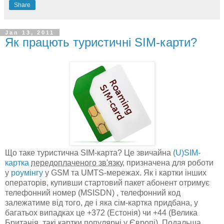
Share
Jan 13, 2011
Як працють туристичні SIM-карти?
Що таке туристична SIM-карта? Це звичайна
(U)SIM-
картка
передоплаченого зв'язку
, призначена для роботи
у
роумінгу
у GSM та UMTS-мережах. Як і картки інших
операторів, купивши стартовий пакет абонент отримує
телефонний номер (MSISDN) , телефонний код
залежатиме від того, де і яка сім-картка придбана, у
багатьох випадках це +372 (Естонія) чи +44 (Велика
Британія, такі картки популярні у Європі). Подальша