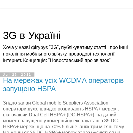
3G в Україні
Хоча у назві фігурує "3G", публікуватиму статті і про інші
покоління мобільного зв'язку, проводові технології,
Інтернет. Концепція: "Новоставський про зв'язок"
Jul 23, 2011
На мережах усіх WCDMA операторів
запущено HSPA
Згідно заяви Global mobile Suppliers Association,
оператори дуже швидко розвивають HSPA+ мережі,
включаючи Dual Cell HSPA+ (DC-HSPA+), на даний
момент запущено у комерційну експлуатацію 39 DC-
HSPA+ мереж, що на 70% більше, аніж три місяці тому.
Не менш як 26 DC-HSPA+ мереж зараз будуються чи