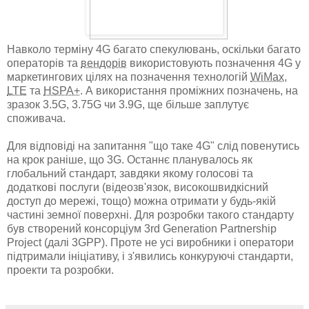
Навколо терміну 4G багато спекулювань, оскільки багато
операторів та
вендорів
використовують позначення 4G у
маркетингових цілях на позначення технологій
WiMax
,
LTE
та
HSPA+
. А використання проміжних позначень, на
зразок 3.5G, 3.75G чи 3.9G, ще більше заплутує
споживача.
Для відповіді на запитання "що таке 4G" слід повенутись
на крок раніше, що 3G. Останнє планувалось як
глобальний стандарт, завдяки якому голосові та
додаткові послуги (відеозв'язок, високошвидкісний
доступ до мережі, тощо) можна отримати у будь-якій
частині земної поверхні. Для розробки такого стандарту
був створений консорціум 3rd Generation Partnership
Project (далі 3GPP). Проте не усі виробники і оператори
підтримали ініціативу, і з'явились конкуруючі стандарти,
проекти та розробки.