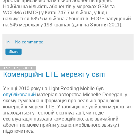
зростає приблизно на мільйон абонентів щодня.
Найбільша кількість абонентів у мережах GSM та
WCDMA (UMTS) у Китаї 747.7 мільйона, у Індії
налічується 685.5 мільйона абонентів. EDGE запущений
на 545 мережах у 198 країнах (дані на 8 квітня 2011).
jin
No comments:
Share
Jan 17, 2011
Коменрційні LTE мережі у світі
У кінці 2010 року на Light Reading Mobile був
опублікований
матеріал авторства Michelle Donegan, у
якому сумована інформація про реально працюючі
комерційні мережі LTE. У таблицю не увійшли мережі, які
знаходяться у тестовій експлуатації, чи ті, де
експлуатація названа комерційною, але звичайний
абоент
не може прийти у салон мобільного зв'язку і
підключитись
.