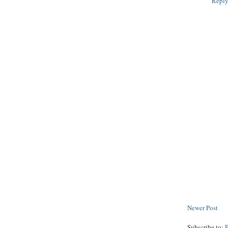
Repl
Newer Post
Subscribe to: