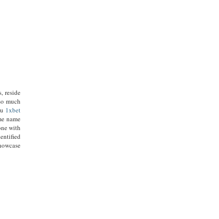
, reside
 so much
gu
1xbet
ame name
one with
entified
showcase