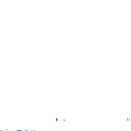
y
Home
Ol
Post Comments (Atom)