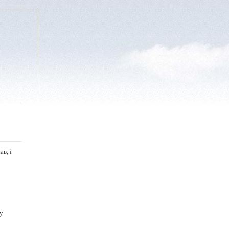
ав, і
 у