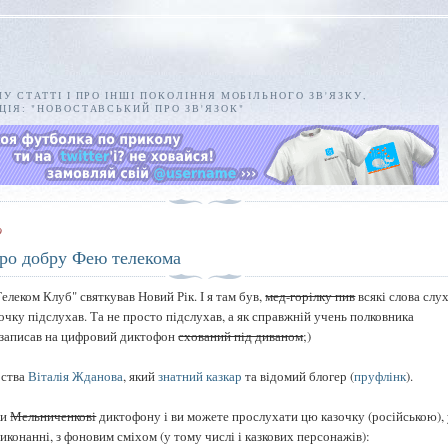
МУ СТАТТІ І ПРО ІНШІ ПОКОЛІННЯ МОБІЛЬНОГО ЗВ'ЯЗКУ,
ПЦІЯ: "НОВОСТАВСЬКИЙ ПРО ЗВ'ЯЗОК"
9
про добру Фею телекома
Телеком Клуб" святкував Новий Рік. І я там був,
мед-горілку пив
всякі слова слух
очку підслухав. Та не просто підслухав, а як справжній учень полковника
записав на цифровий диктофон
схований під диваном
;)
рства
Віталія Жданова
, який
знатний казкар
та відомий блогер (
пруфлінк
).
ки
Мельниченкові
диктофону і ви можете прослухати цю казочку (російською),
иконанні, з фоновим сміхом (у тому числі і казкових персонажів):