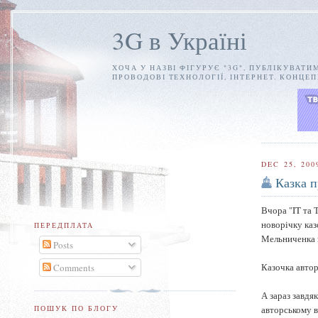
3G в Україні
ХОЧА У НАЗВІ ФІГУРУЄ "3G", ПУБЛІКУВАТИ
ПРОВОДОВІ ТЕХНОЛОГІЇ, ІНТЕРНЕТ. КОНЦЕ
DEC 25, 200
Казка 
Вчора "IT та 
новорічку каз
ПЕРЕДПЛАТА
Мельниченка 
Posts
Казочка авто
Comments
А зараз завдя
авторському в
ПОШУК ПО БЛОГУ