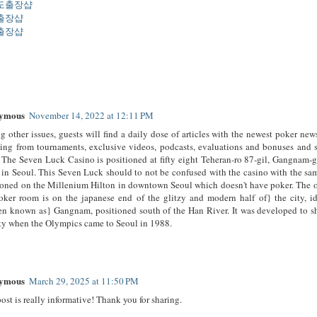
도출장샵
출장샵
출장샵
y
ymous
November 14, 2022 at 12:11 PM
 other issues, guests will find a daily dose of articles with the newest poker news
ting from tournaments, exclusive videos, podcasts, evaluations and bonuses and
 The Seven Luck Casino is positioned at fifty eight Teheran-ro 87-gil, Gangnam-
in Seoul. This Seven Luck should to not be confused with the casino with the s
ioned on the Millenium Hilton in downtown Seoul which doesn't have poker. The 
oker room is on the japanese end of the glitzy and modern half of} the city, id
ten known as} Gangnam, positioned south of the Han River. It was developed to 
ity when the Olympics came to Seoul in 1988.
y
ymous
March 29, 2025 at 11:50 PM
ost is really informative! Thank you for sharing.