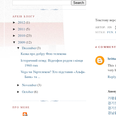
АРХІВ БЛОГУ
Текстову вер
2012
(1)
►
АВТОР:
JIN
2011
(5)
►
МІТКИ:
FUN
,
2010
(23)
►
2009
(12)
▼
December
(3)
4 COMMENT
▼
Казка про добру Фею телекома
brit
Історичний огляд: Відеофон родом з кінця
1960-тих
This 
very 
Vega чи Укртелеком? Хто підставив «Альфа-
Repl
Банк» та ...
November
(3)
►
Anon
October
(6)
►
가평
경기
ПРО МЕНЕ
경기
경남
jin