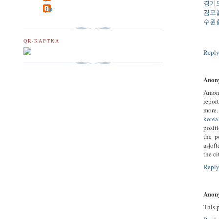
경기
jin
김포
수원
QR-КАРТКА
Repl
Anon
Among
repor
more.
korea
posit
the p
as|of
the c
Repl
Anon
This p