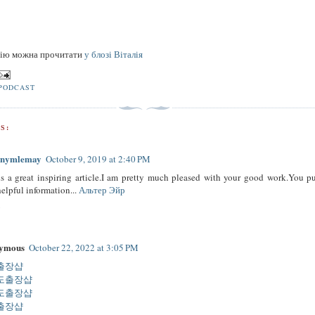
сію можна прочитати
у блозі Віталія
PODCAST
S:
tanymlemay
October 9, 2019 at 2:40 PM
is a great inspiring article.I am pretty much pleased with your good work.You pu
helpful information...
Альтер Эйр
y
ymous
October 22, 2022 at 3:05 PM
출장샵
도출장샵
도출장샵
출장샵