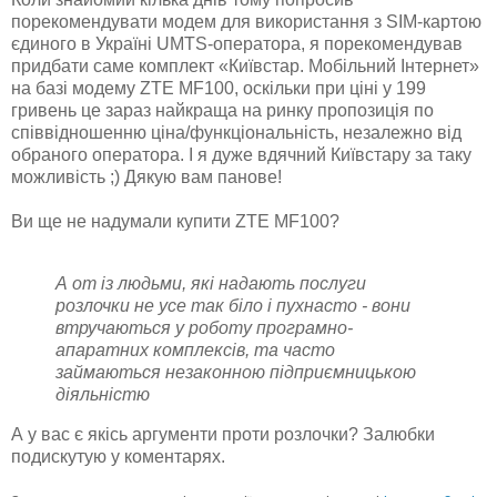
порекомендувати модем для використання з SIM-картою
єдиного в Україні UMTS-оператора, я порекомендував
придбати саме комплект «Київстар. Мобільний Інтернет»
на базі модему ZTE MF100, оскільки при ціні у 199
гривень це зараз найкраща на ринку пропозиція по
співвідношенню ціна/функціональність, незалежно від
обраного оператора. І я дуже вдячний Київстару за таку
можливість ;) Дякую вам панове!
Ви ще не надумали купити ZTE MF100?
А от із людьми, які надають послуги
розлочки не усе так біло і пухнасто - вони
втручаються у роботу програмно-
апаратних комплексів, та часто
займаються незаконною підприємницькою
діяльністю
А у вас є якісь аргументи проти розлочки? Залюбки
подискутую у коментарях.