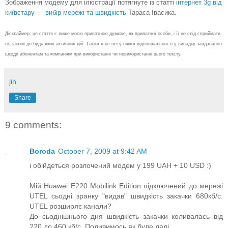
Зображення модему для ілюстрації потягнуте із статті
інтернет 3g від
.
київстару — вибір мережі та швидкість
Тараса Івасика
Дісклаймер: ця стаття є лише моєю приватною думкою, як приватної особи, і її не слід сприймати
як заклик до будь-яких активних дій. Також я не несу ніякої відповідальності у випадку завдавання
шкоди абонентам та компаніям при використанні чи невикористанні цього тексту.
jin
Share
9 comments:
Boroda
October 7, 2009 at 9:42 AM
і обійдеться розлочений модем у 199 UAH + 10 USD :)
Мій Huawei E220 Mobilink Edition підключений до мережі
UTEL сьодні зранку "видав" швидкість закачки 680кб/с.
UTEL розширяє канали?
До сьоднішнього дня швидкість закачки коливалась від
220 до 460 кб/с. Подивимось як буде далі ....