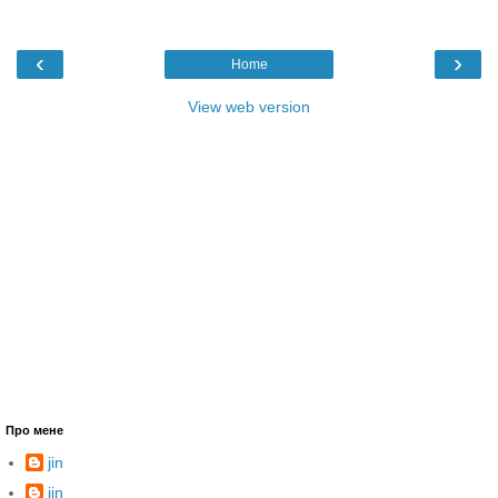
‹
›
Home
View web version
Про мене
jin
jin