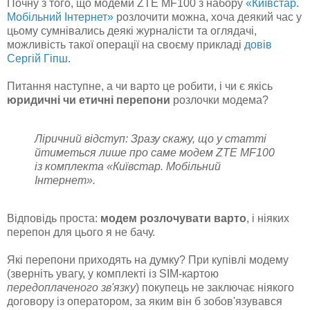
Почну з того, що модеми ZTE MF100 з набору
«Київстар.
Мобільний Інтернет»
розлочити можна, хоча деякий час у
цьому сумнівались деякі журналісти та оглядачі,
можливість такої операції на своєму прикладі
довів
Сергій Гіпш
.
Питання наступне, а чи варто це робити, і чи є якісь
юридичні чи етичні перепони
розлочки модема?
Ліричний відступ: Зразу скажу, що у статті
йтиметься лише про саме модем ZTE MF100
із комплекта «Київстар. Мобільний
Інтернет».
Відповідь проста:
модем розлочувати варто
, і ніяких
перепон для цього я не бачу.
Які перепони приходять на думку? При купівлі модему
(зверніть увагу, у комплекті із SIM-картою
передоплаченого зв'язку
) покупець не заключає ніякого
договору із оператором, за яким він б зобов'язувався