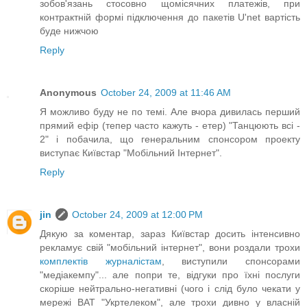
зобов'язань стосовно щомісячних платежів, при
контрактній формі підключення до пакетів U'net вартість
буде нижчою
Reply
Anonymous
October 24, 2009 at 11:46 AM
Я можливо буду не по темі. Але вчора дивилась перший
прямий ефір (тепер часто кажуть - етер) "Танцюють всі -
2" і побачила, що генеральним спонсором проекту
виступає Київстар "Мобільний Інтернет".
Reply
jin
October 24, 2009 at 12:00 PM
Дякую за коментар, зараз Київстар досить інтенсивно
рекламує свій "мобільний інтернет", вони роздали трохи
комплектів журналістам
, виступили спонсорами
"медіакемпу"... але попри те, відгуки про їхні послуги
скоріше нейтрально-негативні (чого і слід було чекати у
мережі ВАТ "Укртелеком", але трохи дивно у власній