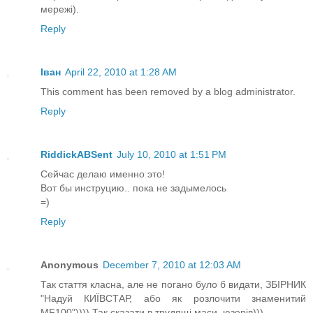
мережі).
Reply
Іван
April 22, 2010 at 1:28 AM
This comment has been removed by a blog administrator.
Reply
RiddickABSent
July 10, 2010 at 1:51 PM
Сейчас делаю именно это!
Вот бы инструцию.. пока не задымелось
=)
Reply
Anonymous
December 7, 2010 at 12:03 AM
Так стаття класна, але не погано було б видати, ЗБІРНИК
"Надуй КИЇВСТАР, або як розлочити знаменитий
MF100")))) Так сказати в трудящі маси, юзерів)))