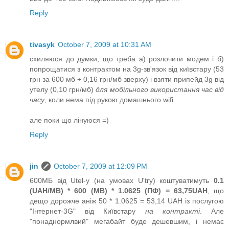
Reply
tivasyk
October 7, 2009 at 10:31 AM
схиляюся до думки, що треба а) розлочити модем і б)
попрощатися з контрактом на 3g-зв'язок від київстару (53
грн за 600 мб + 0,16 грн/мб зверху) і взяти припейд 3g від
утелу (0,10 грн/мб)
для мобільного використання час від
часу
, коли нема під рукою домашнього wifi.
але поки що лінуюся =)
Reply
jin
October 7, 2009 at 12:09 PM
600МБ від Utel-у (на умовах U'try) коштуватимуть
0.1
(UAH/MB) * 600 (MB) * 1.0625 (ПФ) = 63,75UAH
, що
дещо дорожче аніж 50 * 1.0625 = 53,14 UAH із послугою
"Інтернет-3G" від Київстару
на контракті
. Але
"понаднормлвий" мегабайт буде дешевшим, і немає