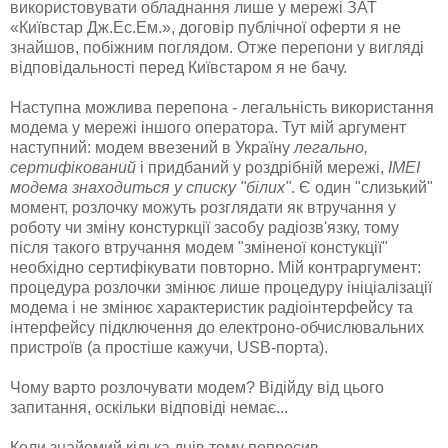
використовувати обладнання лише у мережі ЗАТ
«Київстар Дж.Ес.Ем.», договір публічної оферти я не
знайшов, побіжним поглядом. Отже перепони у вигляді
відповідальності перед Київстаром я не бачу.
Наступна можлива перепона - легальність використання
модема у мережі іншого оператора. Тут мій аргумент
наступний: модем ввезений в Україну
легально,
сертифікований
і придбаний у роздрібній мережі,
IMEI
модема знаходиться у списку "білих"
. Є один "слизький"
момент, розлочку можуть розглядати як втручання у
роботу чи зміну констуркції засобу радіозв'язку, тому
після такого втручання модем "зміненої констукції"
необхідно сертифікувати повторно. Мій контраргумент:
процедура розлочки змінює лише процедуру ініціалізації
модема і не змінює характеристик радіоінтерфейсу та
інтерфейсу підключення до електроно-обчислювальних
пристроїв (а простіше кажучи, USB-порта).
Чому варто розлочувати модем? Відійду від цього
запитання, оскільки відповіді немає...
Коли знайомий кілька днів тому попросив